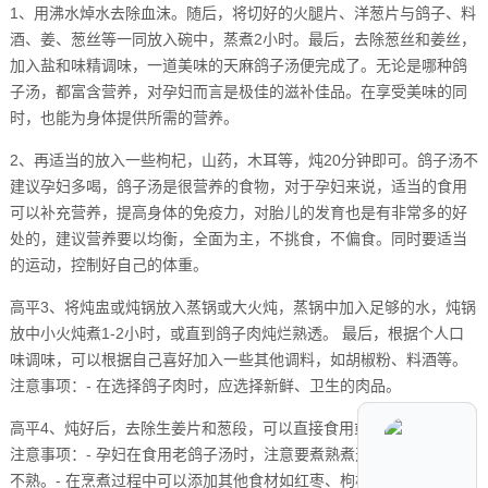
1、用沸水焯水去除血沫。随后，将切好的火腿片、洋葱片与鸽子、料
酒、姜、葱丝等一同放入碗中，蒸煮2小时。最后，去除葱丝和姜丝，
加入盐和味精调味，一道美味的天麻鸽子汤便完成了。无论是哪种鸽
子汤，都富含营养，对孕妇而言是极佳的滋补佳品。在享受美味的同
时，也能为身体提供所需的营养。
2、再适当的放入一些枸杞，山药，木耳等，炖20分钟即可。鸽子汤不
建议孕妇多喝，鸽子汤是很营养的食物，对于孕妇来说，适当的食用
可以补充营养，提高身体的免疫力，对胎儿的发育也是有非常多的好
处的，建议营养要以均衡，全面为主，不挑食，不偏食。同时要适当
的运动，控制好自己的体重。
高平3、将炖盅或炖锅放入蒸锅或大火炖，蒸锅中加入足够的水，炖锅
放中小火炖煮1-2小时，或直到鸽子肉炖烂熟透。 最后，根据个人口
味调味，可以根据自己喜好加入一些其他调料，如胡椒粉、料酒等。
注意事项：- 在选择鸽子肉时，应选择新鲜、卫生的肉品。
高平4、炖好后，去除生姜片和葱段，可以直接食用或者温热后食用。
注意事项：- 孕妇在食用老鸽子汤时，注意要煮熟煮透，避免生吃或煮
不熟。- 在烹煮过程中可以添加其他食材如红枣、枸杞等一同炖煮，增