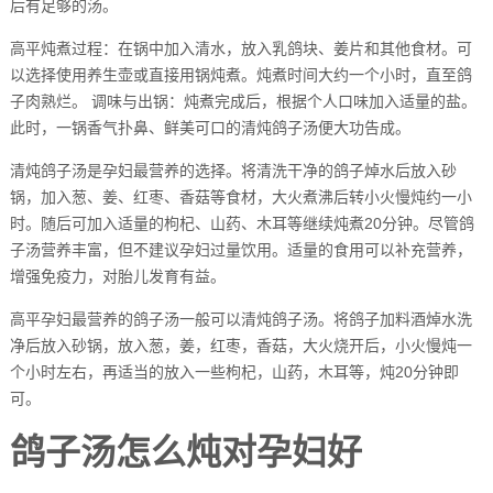
后有足够的汤。
高平炖煮过程：在锅中加入清水，放入乳鸽块、姜片和其他食材。可
以选择使用养生壶或直接用锅炖煮。炖煮时间大约一个小时，直至鸽
子肉熟烂。 调味与出锅：炖煮完成后，根据个人口味加入适量的盐。
此时，一锅香气扑鼻、鲜美可口的清炖鸽子汤便大功告成。
清炖鸽子汤是孕妇最营养的选择。将清洗干净的鸽子焯水后放入砂
锅，加入葱、姜、红枣、香菇等食材，大火煮沸后转小火慢炖约一小
时。随后可加入适量的枸杞、山药、木耳等继续炖煮20分钟。尽管鸽
子汤营养丰富，但不建议孕妇过量饮用。适量的食用可以补充营养，
增强免疫力，对胎儿发育有益。
高平孕妇最营养的鸽子汤一般可以清炖鸽子汤。将鸽子加料酒焯水洗
净后放入砂锅，放入葱，姜，红枣，香菇，大火烧开后，小火慢炖一
个小时左右，再适当的放入一些枸杞，山药，木耳等，炖20分钟即
可。
鸽子汤怎么炖对孕妇好