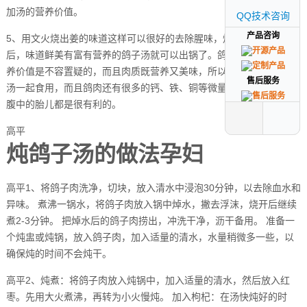
加汤的营养价值。
QQ技术咨询
QQ技术咨询
产品咨询
产品咨询
5、用文火烧出姜的味道这样可以很好的去除腥味，炖一两个小时之
后，味道鲜美有富有营养的鸽子汤就可以出锅了。鸽子汤所富有的营
养价值是不容置疑的，而且肉质既营养又美味，所以孕妇可以连肉带
售后服务
售后服务
汤一起食用，而且鸽肉还有很多的钙、铁、铜等微量元素，对孕妇及
腹中的胎儿都是很有利的。
高平
炖鸽子汤的做法孕妇
高平1、将鸽子肉洗净，切块，放入清水中浸泡30分钟，以去除血水和
异味。 煮沸一锅水，将鸽子肉放入锅中焯水，撇去浮沫，烧开后继续
煮2-3分钟。 把焯水后的鸽子肉捞出，冲洗干净，沥干备用。 准备一
个炖盅或炖锅，放入鸽子肉，加入适量的清水，水量稍微多一些，以
确保炖的时间不会炖干。
高平2、炖煮：将鸽子肉放入炖锅中，加入适量的清水，然后放入红
枣。先用大火煮沸，再转为小火慢炖。 加入枸杞：在汤快炖好的时