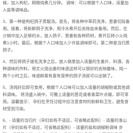
候，加入枸杞，稍微炖煮几分钟。 调味：可以根据个人口味，适量加
入盐等调味品。
3、第一种是枸杞鸽子煲靓汤。首先，将各种中草药洗净，葱姜切段备
用。接着，将新鲜鸽子洗净，用冷水煮开后去除血末备用。然后，在
沙锅中加入足够的水，放入鸽子、葱姜和各种药材，煮开后转小火炖
煮1小时。最后，根据个人口味加入少许盐调味即可。第二种是当归蒸
鸽子。
4、然后将鸽子煺毛洗净之后，放入锅里加入适量的生姜片、料酒、各
种调味的作料，用文火烧出姜的味道这样可以很好的去除腥味，炖一
两个小时之后，味道鲜美有富有营养的鸽子汤就可以出锅了。
5、汤炖好后即可食用，根据个人口味可以加入适量的胡椒粉或其他调
料调味。 将汤盛入碗中，可撒上适量的葱花或者香菜叶点缀，即可享
用。温馨提示： 孕妇在烹饪过程中应注意食材的新鲜和卫生，避免食
材受到污染。
6、- 适量的当归片（孕妇如有不适应，可省略此配料）- 适量的淮山
片（孕妇如有不适应，可省略此配料）- 适量的盐和胡椒粉调味 步