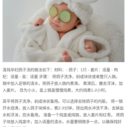
清炖孕妇鸽子汤的做法如下：材料：- 鸽子：1只 - 姜片：适量 - 枸
杞：适量 - 盐：适量 步骤： 将鸽子洗净，剁成块状或者整只入锅。
锅中加入足够的清水，将鸽子放入锅内煮沸。 煮沸后，撇去浮沫，加
入姜片。 改为小火，盖上锅盖慢慢炖煮，大约炖煮1-2小时。
高平将鸽子洗净，剁成块状备用。可以选择去除鸽子的内脏。 将一锅
开水烧沸，放入鸽子块焯水，煮2-3分钟，捞出用水冲洗干净，去掉血
水和浮沫，控水备用。 准备一个炖盅或炖锅，放入姜片和红枣。 将鸽
子块放入炖盅中，加入适量的清水，水量要稍微多一点，以确保炖好