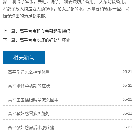
骤： 将鸽子宰杀，去毛，洗净。 将姜块切片备用。 大葱切段备用。
将鸽子放入炖盅或大汤锅中，加入足够的水，水量要稍微多一些，以
确保炖出的汤足够浓郁。
上一篇：
高平宝宝积食会引起发烧吗
下一篇：
高平宝宝吃虾的好处与坏处
相关新闻
高平孕妇怎么控制体重
05-21
高平刚怀孕初期的症状
05-21
高平宝宝揉眼睛是怎么回事
05-21
高平孕妇感冒多久能好
05-21
高平孕妇憋尿后小腹疼痛
05-21